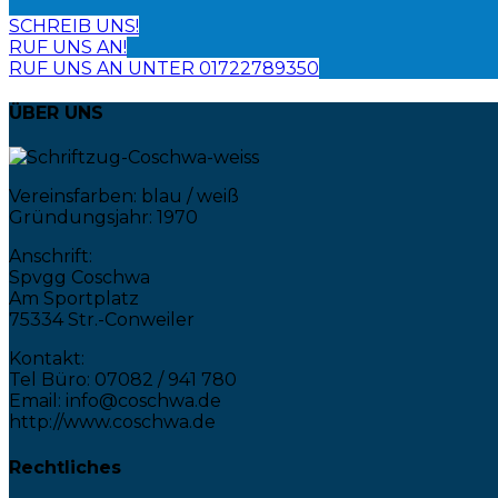
SCHREIB UNS!
RUF UNS AN!
RUF UNS AN UNTER 01722789350
ÜBER UNS
Vereinsfarben: blau / weiß
Gründungsjahr: 1970
Anschrift:
Spvgg Coschwa
Am Sportplatz
75334 Str.-Conweiler
Kontakt:
Tel Büro: 07082 / 941 780
Email: info@coschwa.de
http://www.coschwa.de
Rechtliches