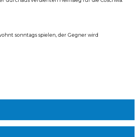
er durchaus verdienten Heimsieg für die Coschwa.
wohnt sonntags spielen, der Gegner wird