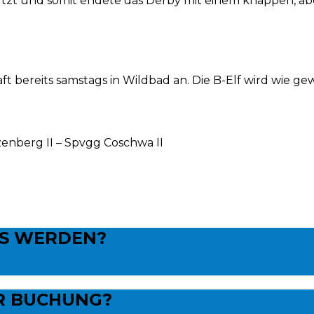
tzt und somit endete das Derby mit einem knappen, ab
ereits samstags in Wildbad an. Die B-Elf wird wie ge
zenberg II – Spvgg Coschwa II
NS WERDEN?
R BUCHUNG?