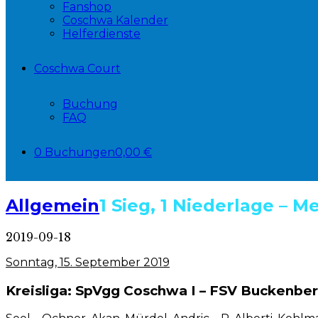
Fanshop
Coschwa Kalender
Helferdienste
Coschwa Court
Buchung
FAQ
0 Buchungen
0,00 €
Allgemein
1 Sieg, 1 Niederlage – M
2019-09-18
Sonntag, 15. September 2019
Kreisliga: SpVgg Coschwa I – FSV Buckenber