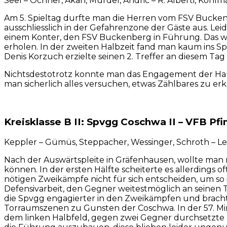
Seel – Ochner, Akan, Mürdel, Andric – R. Alberti, Kohlma
Am 5. Spieltag durfte man die Herren vom FSV Buckenb
ausschliesslich in der Gefahrenzone der Gäste aus. Le
einem Konter, den FSV Buckenberg in Führung. Das war
erholen. In der zweiten Halbzeit fand man kaum ins Sp
Denis Korzuch erzielte seinen 2. Treffer an diesem Tag
Nichtsdestotrotz konnte man das Engagement der Haus
man sicherlich alles versuchen, etwas Zählbares zu er
Kreisklasse B II: Spvgg Coschwa II – VFB Pfi
Keppler – Gümüs, Steppacher, Wessinger, Schroth – Lehm
Nach der Auswärtspleite in Gräfenhausen, wollte man 
können. In der ersten Hälfte scheiterte es allerding
nötigen Zweikämpfe nicht für sich entscheiden, um so 
Defensivarbeit, den Gegner weitestmöglich an seinen 
die Spvgg engagierter in den Zweikämpfen und bracht
Torraumszenen zu Gunsten der Coschwa. In der 57. Min
dem linken Halbfeld, gegen zwei Gegner durchsetzte u