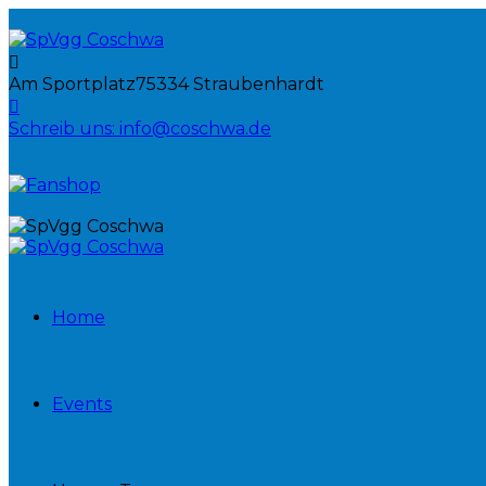
Am Sportplatz
75334 Straubenhardt
Schreib uns:
info@coschwa.de
Home
Events