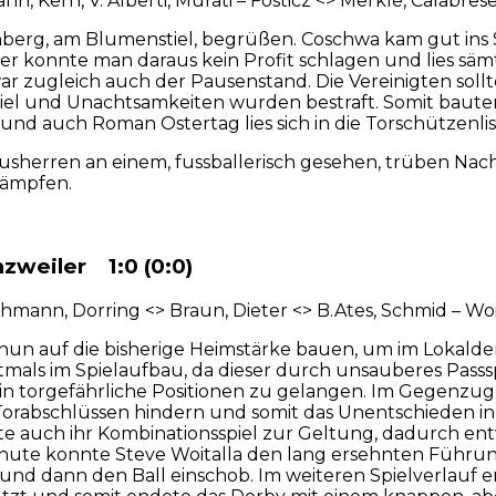
nn, Kern, V. Alberti, Murati – Fosticz <> Merkle, Calabres
erg, am Blumenstiel, begrüßen. Coschwa kam gut ins Spi
ider konnte man daraus kein Profit schlagen und lies sä
 zugleich auch der Pausenstand. Die Vereinigten sollt
iel und Unachtsamkeiten wurden bestraft. Somit bauten d
 und auch Roman Ostertag lies sich in die Torschützenlis
herren an einem, fussballerisch gesehen, trüben Nachm
kämpfen.
nzweiler 1:0 (0:0)
ann, Dorring <> Braun, Dieter <> B.Ates, Schmid – Woita
nun auf die bisherige Heimstärke bauen, um im Lokalder
s oftmals im Spielaufbau, da dieser durch unsauberes P
in torgefährliche Positionen zu gelangen. Im Gegenzug 
Torabschlüssen hindern und somit das Unentschieden in
e auch ihr Kombinationsspiel zur Geltung, dadurch ent
ute konnte Steve Woitalla den lang ersehnten Führungst
nd dann den Ball einschob. Im weiteren Spielverlauf e