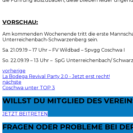
die Führung auszubauen, diese blieben leider ungenu
VORSCHAU:
Am kommenden Wochenende tritt die erste Mannschaft b
Unterreichenbach-Schwarzenberg sein.
Sa. 21.09.19 – 17 Uhr – FV Wildbad – Spvgg Coschwa I
So. 22.09.19 – 13 Uhr – SpG Unterreichenbach/ Schwar
vorherige
La Bodega Revival Party 2.0 - Jetzt erst recht!
nächste
Coschwa unter TOP 3
WILLST DU
MITGLIED DES VEREI
JETZT BEITRETEN
FRAGEN ODER PROBLEME
BEI DE