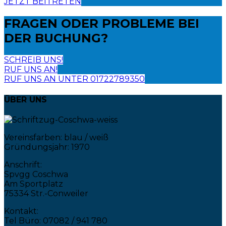
JETZT BEITRETEN
FRAGEN ODER PROBLEME
BEI
DER BUCHUNG?
SCHREIB UNS!
RUF UNS AN!
RUF UNS AN UNTER 01722789350
ÜBER UNS
Vereinsfarben: blau / weiß
Gründungsjahr: 1970
Anschrift:
Spvgg Coschwa
Am Sportplatz
75334 Str.-Conweiler
Kontakt:
Tel Büro: 07082 / 941 780