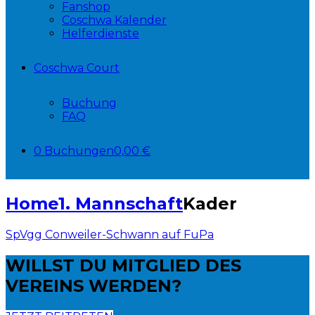
Fanshop
Coschwa Kalender
Helferdienste
Coschwa Court
Buchung
FAQ
0 Buchungen
0,00 €
Home
1. Mannschaft
Kader
SpVgg Conweiler-Schwann auf FuPa
WILLST DU
MITGLIED DES
VEREINS WERDEN?