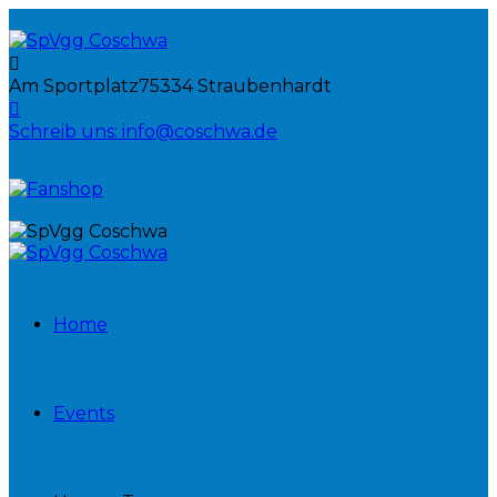
Am Sportplatz
75334 Straubenhardt
Schreib uns:
info@coschwa.de
Home
Events