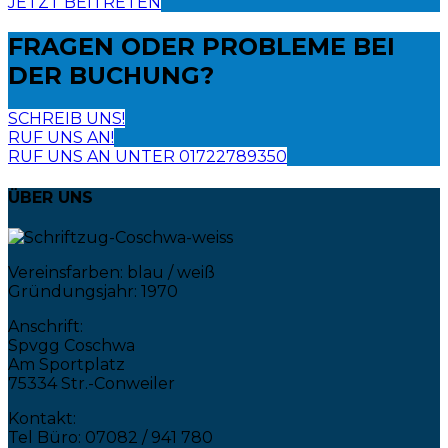
JETZT BEITRETEN
FRAGEN ODER PROBLEME
BEI
DER BUCHUNG?
SCHREIB UNS!
RUF UNS AN!
RUF UNS AN UNTER 01722789350
ÜBER UNS
Vereinsfarben: blau / weiß
Gründungsjahr: 1970
Anschrift:
Spvgg Coschwa
Am Sportplatz
75334 Str.-Conweiler
Kontakt:
Tel Büro: 07082 / 941 780