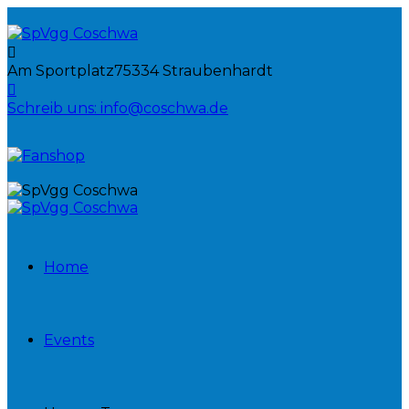
Am Sportplatz
75334 Straubenhardt
Schreib uns:
info@coschwa.de
Home
Events