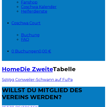
Fanshop
Coschwa Kalender
Helferdienste
Coschwa Court
Buchung
FAQ
0 Buchungen
0,00 €
Home
Die Zweite
Tabelle
SpVgg Conweiler-Schwann auf FuPa
WILLST DU
MITGLIED DES
VEREINS WERDEN?