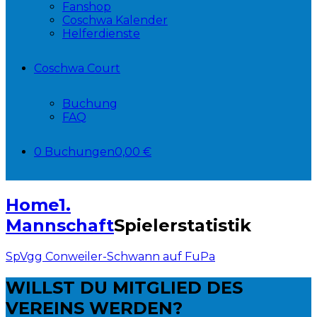
Fanshop
Coschwa Kalender
Helferdienste
Coschwa Court
Buchung
FAQ
0 Buchungen
0,00 €
Home
1.
Mannschaft
Spielerstatistik
SpVgg Conweiler-Schwann auf FuPa
WILLST DU
MITGLIED DES
VEREINS WERDEN?