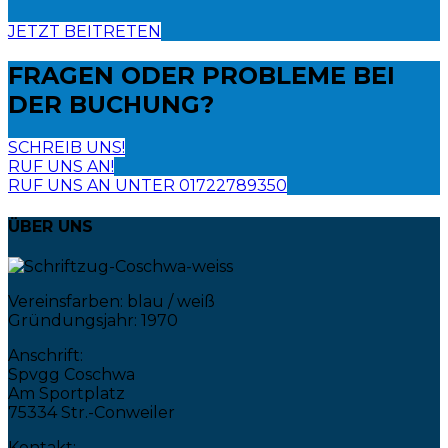
JETZT BEITRETEN
FRAGEN ODER PROBLEME
BEI
DER BUCHUNG?
SCHREIB UNS!
RUF UNS AN!
RUF UNS AN UNTER 01722789350
ÜBER UNS
Vereinsfarben: blau / weiß
Gründungsjahr: 1970
Anschrift:
Spvgg Coschwa
Am Sportplatz
75334 Str.-Conweiler
Kontakt: