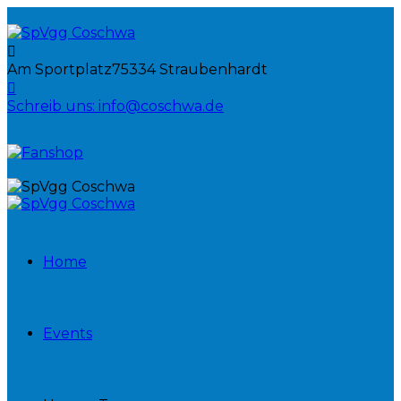
Am Sportplatz
75334 Straubenhardt
Schreib uns:
info@coschwa.de
Home
Events