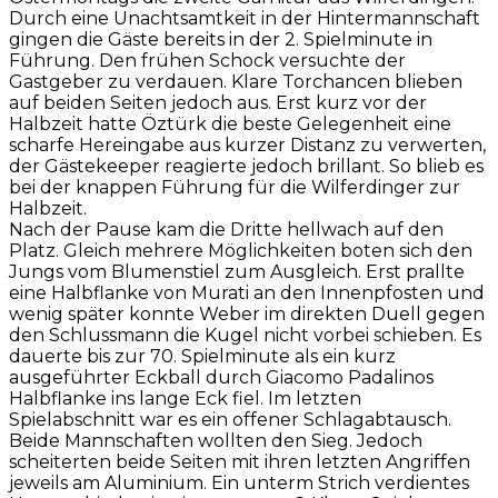
Durch eine Unachtsamtkeit in der Hintermannschaft
gingen die Gäste bereits in der 2. Spielminute in
Führung. Den frühen Schock versuchte der
Gastgeber zu verdauen. Klare Torchancen blieben
auf beiden Seiten jedoch aus. Erst kurz vor der
Halbzeit hatte Öztürk die beste Gelegenheit eine
scharfe Hereingabe aus kurzer Distanz zu verwerten,
der Gästekeeper reagierte jedoch brillant. So blieb es
bei der knappen Führung für die Wilferdinger zur
Halbzeit.
Nach der Pause kam die Dritte hellwach auf den
Platz. Gleich mehrere Möglichkeiten boten sich den
Jungs vom Blumenstiel zum Ausgleich. Erst prallte
eine Halbflanke von Murati an den Innenpfosten und
wenig später konnte Weber im direkten Duell gegen
den Schlussmann die Kugel nicht vorbei schieben. Es
dauerte bis zur 70. Spielminute als ein kurz
ausgeführter Eckball durch Giacomo Padalinos
Halbflanke ins lange Eck fiel. Im letzten
Spielabschnitt war es ein offener Schlagabtausch.
Beide Mannschaften wollten den Sieg. Jedoch
scheiterten beide Seiten mit ihren letzten Angriffen
jeweils am Aluminium. Ein unterm Strich verdientes