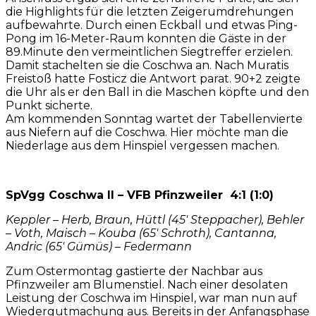
die Highlights für die letzten Zeigerumdrehungen
aufbewahrte. Durch einen Eckball und etwas Ping-
Pong im 16-Meter-Raum konnten die Gäste in der
89.Minute den vermeintlichen Siegtreffer erzielen.
Damit stachelten sie die Coschwa an. Nach Muratis
Freistoß hatte Fosticz die Antwort parat. 90+2 zeigte
die Uhr als er den Ball in die Maschen köpfte und den
Punkt sicherte.
Am kommenden Sonntag wartet der Tabellenvierte
aus Niefern auf die Coschwa. Hier möchte man die
Niederlage aus dem Hinspiel vergessen machen.
SpVgg Coschwa II – VFB Pfinzweiler 4:1 (1:0)
Keppler – Herb, Braun, Hüttl (45′ Steppacher), Behler
– Voth, Maisch – Kouba (65′ Schroth), Cantanna,
Andric (65′ Gümüs) – Federmann
Zum Ostermontag gastierte der Nachbar aus
Pfinzweiler am Blumenstiel. Nach einer desolaten
Leistung der Coschwa im Hinspiel, war man nun auf
Wiedergutmachung aus. Bereits in der Anfangsphase