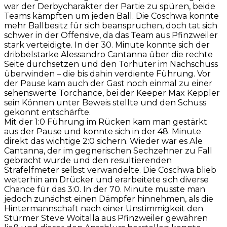
war der Derbycharakter der Partie zu spüren, beide
Teams kämpften um jeden Ball. Die Coschwa konnte
mehr Ballbesitz für sich beanspruchen, doch tat sich
schwer in der Offensive, da das Team aus Pfinzweiler
stark verteidigte. In der 30. Minute konnte sich der
dribbelstarke Alessandro Cantanna über die rechte
Seite durchsetzen und den Torhüter im Nachschuss
überwinden – die bis dahin verdiente Führung. Vor
der Pause kam auch der Gast noch einmal zu einer
sehenswerte Torchance, bei der Keeper Max Keppler
sein Können unter Beweis stellte und den Schuss
gekonnt entschärfte.
Mit der 1:0 Führung im Rücken kam man gestärkt
aus der Pause und konnte sich in der 48. Minute
direkt das wichtige 2:0 sichern. Wieder war es Ale
Cantanna, der im gegnerischen Sechzehner zu Fall
gebracht wurde und den resultierenden
Strafelfmeter selbst verwandelte. Die Coschwa blieb
weiterhin am Drücker und erarbeitete sich diverse
Chance für das 3:0. In der 70. Minute musste man
jedoch zunächst einen Dämpfer hinnehmen, als die
Hintermannschaft nach einer Unstimmigkeit den
Stürmer Steve Woitalla aus Pfinzweiler gewähren