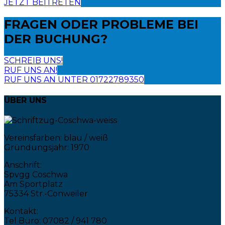
JETZT BEITRETEN
FRAGEN ODER PROBLEME
BEI
DER BUCHUNG?
SCHREIB UNS!
RUF UNS AN!
RUF UNS AN UNTER 01722789350
ÜBER UNS
Vereinsfarben: blau / weiß
Gründungsjahr: 1970
Anschrift:
Spvgg Coschwa
Am Sportplatz
75334 Str.-Conweiler
Kontakt:
Tel Büro: 07082 / 941 780