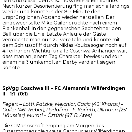
ließ und dieser den Anschluss herstellen konnte.
Nach kurzer Desorientierung fing man sich allerdings
wieder und konnte in der 80. Minute den
ursprünglichen Abstand wieder herstellen. Der
eingewechselte Mike Gailer drückte nach einem
Flankenball in den gegnerischen Sechzehner den
Ball über die Linie. Letzte Anläufe der Gäste
vermochte man nun zu vereiteln und konnte mit
dem Schlusspfiff durch Niklas Kouba sogar noch auf
4:1 erhöhen. Wichtig für alle Coschwa-Anhänger war,
dass man an jenem Tag Charakter bewies und so in
einem heiß umkämpften Derby verdient siegen
konnte.
SpVgg Coschwa III – FC Alemannia Wilferdingen
II 1:1 (0:1)
Fegert – Lotti, Patzke, Melchior, Cacic (46‘ Kharat) –
Gailer (46‘ Weber), Padalino – F. Korinth, Ullmann (25‘
Häussler), Murati – Öztürk (67‘ B. Ates)
Die C-Mannschaft empfing am Morgen des
Ostermontags die zweite Garnitur aus Wilferdingen.