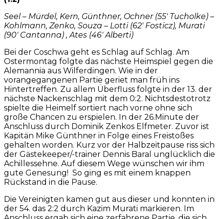
Seel – Mürdel, Kern, Günthner, Ochner (55′ Tucholke) –
Kohlmann, Zenko, Souza – Lotti (62′ Fosticz), Murati
(90′ Cantanna) , Ates (46′ Alberti)
Bei der Coschwa geht es Schlag auf Schlag. Am
Ostermontag folgte das nächste Heimspiel gegen die
Alemannia aus Wilferdingen. Wie in der
vorangegangenen Partie geriet man früh ins
Hintertreffen. Zu allem Überfluss folgte in der 13. der
nächste Nackenschlag mit dem 0:2. Nichtsdestotrotz
spielte die Heimelf sortiert nach vorne ohne sich
große Chancen zu erspielen. In der 26.Minute der
Anschluss durch Dominik Zenkos Elfmeter. Zuvor ist
Kapitän Mike Günthner in Folge eines Freistoßes
gehalten worden. Kurz vor der Halbzeitpause riss sich
der Gästekeeper/-trainer Dennis Baral unglücklich die
Achillessehne. Auf diesem Wege wünschen wir ihm
gute Genesung! So ging es mit einem knappen
Rückstand in die Pause.
Die Vereinigten kamen gut aus dieser und konnten in
der 54. das 2:2 durch Kazim Murati markieren. Im
Anschluss ergab sich eine zerfahrene Partie, die sich