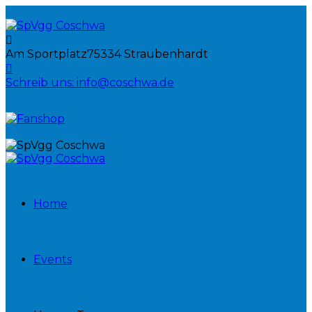
Am Sportplatz
75334 Straubenhardt
Schreib uns:
info@coschwa.de
Home
Events