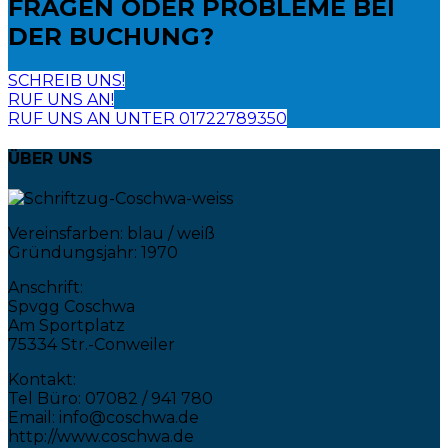
FRAGEN ODER PROBLEME
BEI
DER BUCHUNG?
SCHREIB UNS!
RUF UNS AN!
RUF UNS AN UNTER 01722789350
ÜBER UNS
Vereinsfarben: blau / weiß
Gründungsjahr: 1970
Anschrift:
Spvgg Coschwa
Am Sportplatz
75334 Str.-Conweiler
Kontakt:
Tel Büro: 07082 / 941 780
Email: info@coschwa.de
http://www.coschwa.de