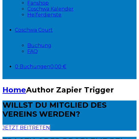
Fanshop
Coschwa Kalender
Helferdienste
Coschwa Court
Buchung
FAQ
0 Buchungen
0,00 €
Home
Author
Zapier Trigger
WILLST DU
MITGLIED DES
VEREINS WERDEN?
JETZT BEITRETEN