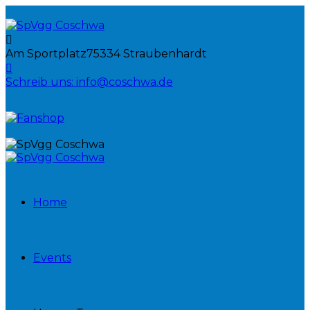
Am Sportplatz
75334 Straubenhardt
Schreib uns:
info@coschwa.de
Home
Events