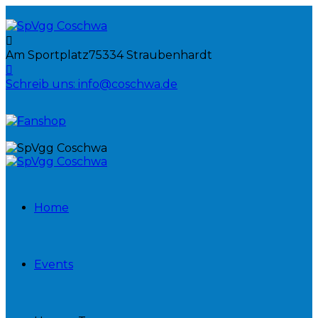
Am Sportplatz
75334 Straubenhardt
Schreib uns:
info@coschwa.de
Home
Events