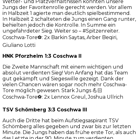
Wetter- und Platzverhältnissen konnten unsere
Jungs der Favoritenrolle gerecht werden. Vor allem
in Halbzeit 1 agierte man deutlich spielbestimmend.
In Halbzeit 2 schalteten die Jungs einen Gang runter,
behielten jedoch die Kontrolle. In Summe ein
ungefährdeter Sieg. Weiter so – #Spitzenreiter.
Coschwa-Tore⚽️: 2x Barkin Saytas, Arber Beqiri,
Giuliano Lotti
HNK Pforzheim 1:3 Coschwa II
Die Zweite Mannschaft mit einem wichtigen und
absolut verdienten Sieg! Von Anfang hat das Team
gut gekämpft und Siegeswille gezeigt. Dank der
vielen Chancen wären sogar noch mehr Coschwa-
Tore möglich gewesen. Stark Jungs 💪🏻
Coschwa-Tore⚽️: 2x Lennox Greul, Joshua Ullrich
TSV Schömberg 3:3 Coschwa III
Auch die Dritte hat beim Aufstiegsaspirant TSV
Schömberg alles gegeben und zwar bis zur letzten
Minute. Die Jungs haben das frühe erste Tor, als auch
das Letzte in der 90. Minute zum verdienten