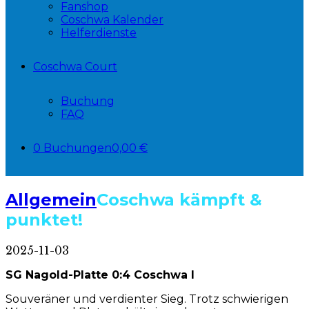
Fanshop
Coschwa Kalender
Helferdienste
Coschwa Court
Buchung
FAQ
0 Buchungen
0,00 €
Allgemein
Coschwa kämpft &
punktet!
2025-11-03
SG Nagold-Platte 0:4 Coschwa I
Souveräner und verdienter Sieg. Trotz schwierigen