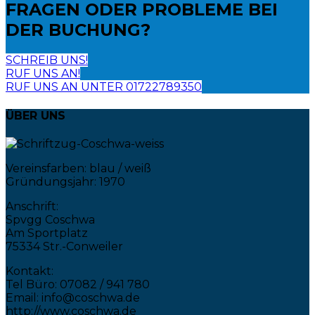
FRAGEN ODER PROBLEME
BEI
DER BUCHUNG?
SCHREIB UNS!
RUF UNS AN!
RUF UNS AN UNTER 01722789350
ÜBER UNS
Vereinsfarben: blau / weiß
Gründungsjahr: 1970
Anschrift:
Spvgg Coschwa
Am Sportplatz
75334 Str.-Conweiler
Kontakt:
Tel Büro: 07082 / 941 780
Email: info@coschwa.de
http://www.coschwa.de