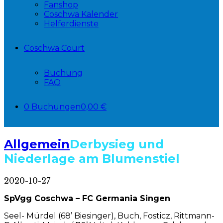
Fanshop
Coschwa Kalender
Helferdienste
Coschwa Court
Buchung
FAQ
0 Buchungen
0,00 €
Allgemein
Derbysieg und
Niederlage am Blumenstiel
2020-10-27
SpVgg Coschwa – FC Germania Singen
Seel- Mürdel (68’ Biesinger), Buch, Fosticz, Rittmann-