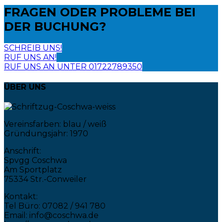
FRAGEN ODER PROBLEME
BEI
DER BUCHUNG?
SCHREIB UNS!
RUF UNS AN!
RUF UNS AN UNTER 01722789350
ÜBER UNS
Vereinsfarben: blau / weiß
Gründungsjahr: 1970
Anschrift:
Spvgg Coschwa
Am Sportplatz
75334 Str.-Conweiler
Kontakt:
Tel Büro: 07082 / 941 780
Email: info@coschwa.de