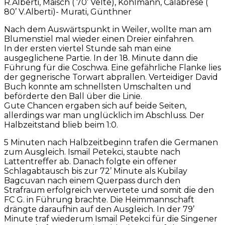
R.Alberti, Maisch ( 70’ Velte), Kohlmann, Calabrese (
80’ V.Alberti)- Murati, Günthner
Nach dem Auswärtspunkt in Weiler, wollte man am
Blumenstiel mal wieder einen Dreier einfahren.
In der ersten viertel Stunde sah man eine
ausgeglichene Partie. In der 18. Minute dann die
Führung für die Coschwa. Eine gefährliche Flanke lies
der gegnerische Torwart abprallen. Verteidiger David
Buch konnte am schnellsten Umschalten und
beförderte den Ball über die Linie.
Gute Chancen ergaben sich auf beide Seiten,
allerdings war man unglücklich im Abschluss. Der
Halbzeitstand blieb beim 1:0.
5 Minuten nach Halbzeitbeginn trafen die Germanen
zum Ausgleich. Ismail Petekci, staubte nach
Lattentreffer ab. Danach folgte ein offener
Schlagabtausch bis zur 72’ Minute als Kubilay
Bagcuvan nach einem Querpass durch den
Strafraum erfolgreich verwertete und somit die den
FC G. in Führung brachte. Die Heimmannschaft
drängte daraufhin auf den Ausgleich. In der 79’
Minute traf wiederum Ismail Petekci für die Singener