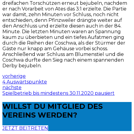
dreifachen Torschützen erneut bejubeln, nachdem
er nach Vorarbeit von Ates das 3:1 erzielte. Die Partie
war damit, zehn Minuten vor Schluss, noch nicht
entschieden, denn Pfinzweiler drängte weiter auf
den Anschluss und erzielte diesen auch in der 84.
Minute. Die letzten Minuten waren an Spannung
kaum zu überbieten und ein tiefes Aufatmen ging
durch die Reihen der Coschwa, als der Stürmer der
Gäste nur knapp am Gehäuse vorbei schoss.
Anschließend war Schluss am Blumenstiel und die
Coschwa durfte den Sieg nach einem spannenden
Derby bejubeln.
vorherige
4 Auswärtspunkte
nächste
Spielbetrieb bis mindestens 30.11.2020 pausiert
WILLST DU
MITGLIED DES
VEREINS WERDEN?
JETZT BEITRETEN