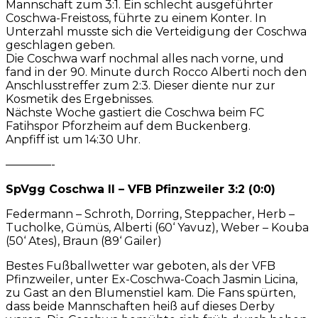
Mannschaft zum 3:1. Ein schlecht ausgeführter
Coschwa-Freistoss, führte zu einem Konter. In
Unterzahl musste sich die Verteidigung der Coschwa
geschlagen geben.
Die Coschwa warf nochmal alles nach vorne, und
fand in der 90. Minute durch Rocco Alberti noch den
Anschlusstreffer zum 2:3. Dieser diente nur zur
Kosmetik des Ergebnisses.
Nächste Woche gastiert die Coschwa beim FC
Fatihspor Pforzheim auf dem Buckenberg.
Anpfiff ist um 14:30 Uhr.
————-
SpVgg Coschwa II – VFB Pfinzweiler 3:2 (0:0)
Federmann – Schroth, Dorring, Steppacher, Herb –
Tucholke, Gümüs, Alberti (60‘ Yavuz), Weber – Kouba
(50‘ Ates), Braun (89‘ Gailer)
Bestes Fußballwetter war geboten, als der VFB
Pfinzweiler, unter Ex-Coschwa-Coach Jasmin Licina,
zu Gast an den Blumenstiel kam. Die Fans spürten,
dass beide Mannschaften heiß auf dieses Derby