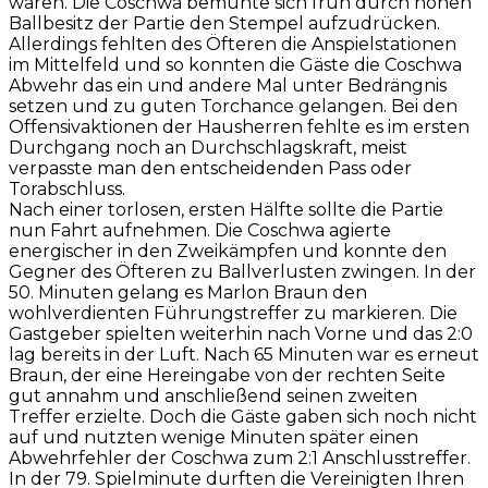
waren. Die Coschwa bemühte sich früh durch hohen
Ballbesitz der Partie den Stempel aufzudrücken.
Allerdings fehlten des Öfteren die Anspielstationen
im Mittelfeld und so konnten die Gäste die Coschwa
Abwehr das ein und andere Mal unter Bedrängnis
setzen und zu guten Torchance gelangen. Bei den
Offensivaktionen der Hausherren fehlte es im ersten
Durchgang noch an Durchschlagskraft, meist
verpasste man den entscheidenden Pass oder
Torabschluss.
Nach einer torlosen, ersten Hälfte sollte die Partie
nun Fahrt aufnehmen. Die Coschwa agierte
energischer in den Zweikämpfen und konnte den
Gegner des Öfteren zu Ballverlusten zwingen. In der
50. Minuten gelang es Marlon Braun den
wohlverdienten Führungstreffer zu markieren. Die
Gastgeber spielten weiterhin nach Vorne und das 2:0
lag bereits in der Luft. Nach 65 Minuten war es erneut
Braun, der eine Hereingabe von der rechten Seite
gut annahm und anschließend seinen zweiten
Treffer erzielte. Doch die Gäste gaben sich noch nicht
auf und nutzten wenige Minuten später einen
Abwehrfehler der Coschwa zum 2:1 Anschlusstreffer.
In der 79. Spielminute durften die Vereinigten Ihren