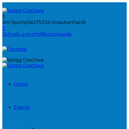
Am Sportplatz
75334 Straubenhardt
Schreib uns:
info@coschwa.de
Home
Events