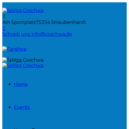
Am Sportplatz
75334 Straubenhardt
Schreib uns:
info@coschwa.de
Home
Events