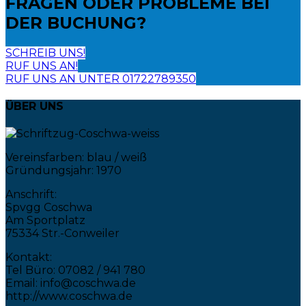
FRAGEN ODER PROBLEME
BEI
DER BUCHUNG?
SCHREIB UNS!
RUF UNS AN!
RUF UNS AN UNTER 01722789350
ÜBER UNS
Vereinsfarben: blau / weiß
Gründungsjahr: 1970
Anschrift:
Spvgg Coschwa
Am Sportplatz
75334 Str.-Conweiler
Kontakt:
Tel Büro: 07082 / 941 780
Email: info@coschwa.de
http://www.coschwa.de