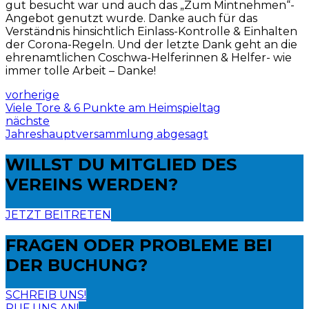
gut besucht war und auch das „Zum Mintnehmen“-
Angebot genutzt wurde. Danke auch für das
Verständnis hinsichtlich Einlass-Kontrolle & Einhalten
der Corona-Regeln. Und der letzte Dank geht an die
ehrenamtlichen Coschwa-Helferinnen & Helfer- wie
immer tolle Arbeit – Danke!
vorherige
Viele Tore & 6 Punkte am Heimspieltag
nächste
Jahreshauptversammlung abgesagt
WILLST DU
MITGLIED DES
VEREINS WERDEN?
JETZT BEITRETEN
FRAGEN ODER PROBLEME
BEI
DER BUCHUNG?
SCHREIB UNS!
RUF UNS AN!