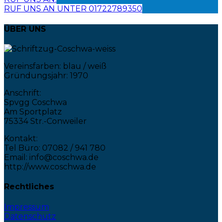
RUF UNS AN UNTER 01722789350
ÜBER UNS
Vereinsfarben: blau / weiß
Gründungsjahr: 1970
Anschrift:
Spvgg Coschwa
Am Sportplatz
75334 Str.-Conweiler
Kontakt:
Tel Büro: 07082 / 941 780
Email: info@coschwa.de
http://www.coschwa.de
Rechtliches
Impressum
Datenschutz