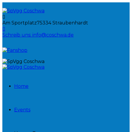
Am Sportplatz
75334 Straubenhardt
Schreib uns:
info@coschwa.de
Home
Events