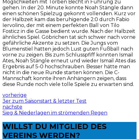
Möglichkeiten mit Torben Becht in Führung zu
gehen. In der 20. Minute konnte Noah Stängle dann
einen schönen Spielzug gekonnt vollenden. Kurz vor
der Halbzeit kam das beruhigende 2:0 durch Fabio
Iervolino, der mit einem perfekten Ball von Tilo
Fosticz in die Gasse bedient wurde. Nach der Halbzeit
ähnliches Spiel. Göbrichen tat sich schwer nach vorne
gefährliche Akzente zu setzen. Die Jungs vom
Blumenstiel hatten jedoch Lust guten Fußball nach
vorne zu zeigen. Bis zum Schlusspfiff konnten Ismail
Ates, Noah Stängle erneut und wieder Ismail Ates das
Ergebnis auf 5-0 hochschrauben. Besser hätte man
nicht in die neue Runde starten können. Die C-
Mannschaft konnte ihren Anhängern zeigen, dass
diese Runde noch viele tolle Spiele zu erwarten sind.
vorherige
3er zum Saisonstart & letzter Test
nächste
Sieg & Niederlagen im strömenden Regen
WILLST DU
MITGLIED DES
VEREINS WERDEN?