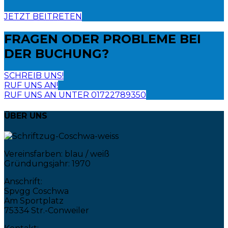
JETZT BEITRETEN
FRAGEN ODER PROBLEME
BEI
DER BUCHUNG?
SCHREIB UNS!
RUF UNS AN!
RUF UNS AN UNTER 01722789350
ÜBER UNS
Vereinsfarben: blau / weiß
Gründungsjahr: 1970
Anschrift:
Spvgg Coschwa
Am Sportplatz
75334 Str.-Conweiler