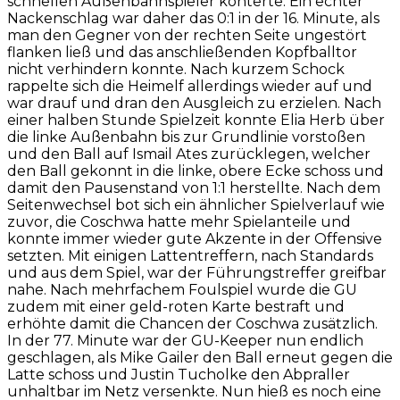
schnellen Außenbahnspieler konterte. Ein echter
Nackenschlag war daher das 0:1 in der 16. Minute, als
man den Gegner von der rechten Seite ungestört
flanken ließ und das anschließenden Kopfballtor
nicht verhindern konnte. Nach kurzem Schock
rappelte sich die Heimelf allerdings wieder auf und
war drauf und dran den Ausgleich zu erzielen. Nach
einer halben Stunde Spielzeit konnte Elia Herb über
die linke Außenbahn bis zur Grundlinie vorstoßen
und den Ball auf Ismail Ates zurücklegen, welcher
den Ball gekonnt in die linke, obere Ecke schoss und
damit den Pausenstand von 1:1 herstellte. Nach dem
Seitenwechsel bot sich ein ähnlicher Spielverlauf wie
zuvor, die Coschwa hatte mehr Spielanteile und
konnte immer wieder gute Akzente in der Offensive
setzten. Mit einigen Lattentreffern, nach Standards
und aus dem Spiel, war der Führungstreffer greifbar
nahe. Nach mehrfachem Foulspiel wurde die GU
zudem mit einer geld-roten Karte bestraft und
erhöhte damit die Chancen der Coschwa zusätzlich.
In der 77. Minute war der GU-Keeper nun endlich
geschlagen, als Mike Gailer den Ball erneut gegen die
Latte schoss und Justin Tucholke den Abpraller
unhaltbar im Netz versenkte. Nun hieß es noch eine