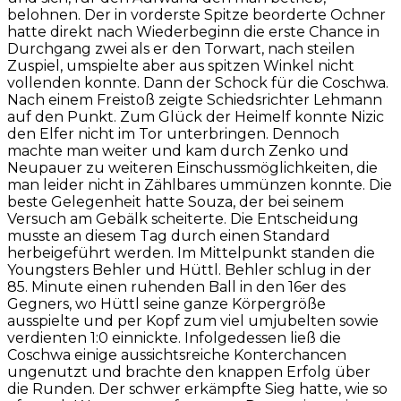
belohnen. Der in vorderste Spitze beorderte Ochner
hatte direkt nach Wiederbeginn die erste Chance in
Durchgang zwei als er den Torwart, nach steilen
Zuspiel, umspielte aber aus spitzen Winkel nicht
vollenden konnte. Dann der Schock für die Coschwa.
Nach einem Freistoß zeigte Schiedsrichter Lehmann
auf den Punkt. Zum Glück der Heimelf konnte Nizic
den Elfer nicht im Tor unterbringen. Dennoch
machte man weiter und kam durch Zenko und
Neupauer zu weiteren Einschussmöglichkeiten, die
man leider nicht in Zählbares ummünzen konnte. Die
beste Gelegenheit hatte Souza, der bei seinem
Versuch am Gebälk scheiterte. Die Entscheidung
musste an diesem Tag durch einen Standard
herbeigeführt werden. Im Mittelpunkt standen die
Youngsters Behler und Hüttl. Behler schlug in der
85. Minute einen ruhenden Ball in den 16er des
Gegners, wo Hüttl seine ganze Körpergröße
ausspielte und per Kopf zum viel umjubelten sowie
verdienten 1:0 einnickte. Infolgedessen ließ die
Coschwa einige aussichtsreiche Konterchancen
ungenutzt und brachte den knappen Erfolg über
die Runden. Der schwer erkämpfte Sieg hatte, wie so