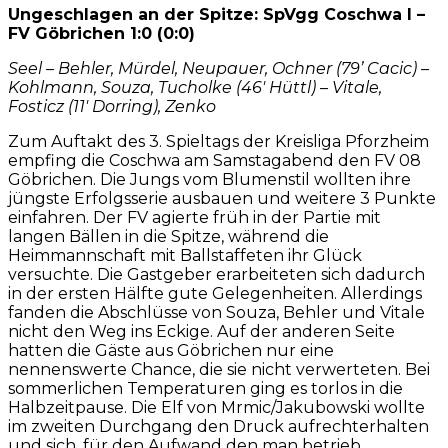
Ungeschlagen an der Spitze: SpVgg Coschwa I –
FV Göbrichen 1:0 (0:0)
Seel – Behler, Mürdel, Neupauer, Ochner (79’ Cacic) –
Kohlmann, Souza, Tucholke (46′ Hüttl) – Vitale,
Fosticz (11′ Dorring), Zenko
Zum Auftakt des 3. Spieltags der Kreisliga Pforzheim
empfing die Coschwa am Samstagabend den FV 08
Göbrichen. Die Jungs vom Blumenstil wollten ihre
jüngste Erfolgsserie ausbauen und weitere 3 Punkte
einfahren. Der FV agierte früh in der Partie mit
langen Bällen in die Spitze, während die
Heimmannschaft mit Ballstaffeten ihr Glück
versuchte. Die Gastgeber erarbeiteten sich dadurch
in der ersten Hälfte gute Gelegenheiten. Allerdings
fanden die Abschlüsse von Souza, Behler und Vitale
nicht den Weg ins Eckige. Auf der anderen Seite
hatten die Gäste aus Göbrichen nur eine
nennenswerte Chance, die sie nicht verwerteten. Bei
sommerlichen Temperaturen ging es torlos in die
Halbzeitpause. Die Elf von Mrmic/Jakubowski wollte
im zweiten Durchgang den Druck aufrechterhalten
und sich, für den Aufwand den man betrieb,