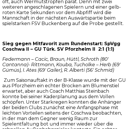
oft, auch Wermutstropfen parat. Denn mit zwei
weiteren angeschlagenen Spielern und einer gelb-
roten Karte Sekunden vor dem Abpfiff wird die
Mannschaft in der nächsten Auswärtspartie beim
spielstarken FSV Buckenberg auf die Probe gestellt.
Sieg gegen Mitfavorit zum Rundenstart: SpVgg
Coschwa II – GU Türk. SV Pforzheim II 2:1 (1:1)
Federmann – Cacic, Braun, Hüttl, Schroth (80′
Cantanna)- Rittmann, Kouba, Tucholke – Herb (69′
Gümüs), I. Ates (69′ Gailer), R. Alberti (56′ Schmid)
Zum Saisonauftakt in der B-Klasse wurde mit der GU
aus Pforzheim ein echter Brocken am Blumenstiel
erwartet, aber auch Coach Matthias Steinbach
konnte bei seiner Kaderplanung aus dem Vollen
schöpfen. Unter Starkregen konnten die Anhänger
der beiden Clubs zunächst eine Anfangsphase mit
leichten Vorteilen seitens der Coschwa beobachten,
in der man dem Gegner wenig Raum zur
Spielentfaltung bot und immer wieder über die