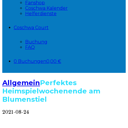
Fanshop
Coschwa Kalender
Helferdienste
Coschwa Court
Buchung
FAQ
0 Buchungen
0,00 €
Allgemein
Perfektes
Heimspielwochenende am
Blumenstiel
2021-08-24