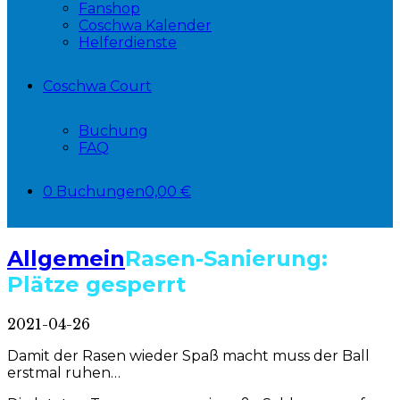
Fanshop
Coschwa Kalender
Helferdienste
Coschwa Court
Buchung
FAQ
0 Buchungen
0,00 €
Allgemein
Rasen-Sanierung:
Plätze gesperrt
2021-04-26
­Damit der Rasen wieder Spaß macht muss der Ball
erstmal ruhen…