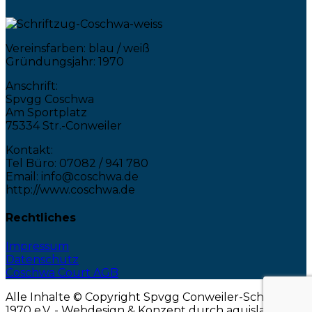
Vereinsfarben: blau / weiß
Gründungsjahr: 1970
Anschrift:
Spvgg Coschwa
Am Sportplatz
75334 Str.-Conweiler
Kontakt:
Tel Büro: 07082 / 941 780
Email: info@coschwa.de
http://www.coschwa.de
Rechtliches
Impressum
Datenschutz
Coschwa Court AGB
Alle Inhalte © Copyright Spvgg Conweiler-Schwann
1970 e.V. - Webdesign & Konzept durch aquis|agency