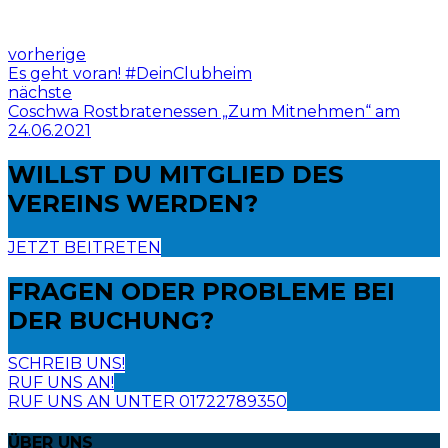
vorherige
Es geht voran! #DeinClubheim
nächste
Coschwa Rostbratenessen „Zum Mitnehmen“ am
24.06.2021
WILLST DU
MITGLIED DES
VEREINS WERDEN?
JETZT BEITRETEN
FRAGEN ODER PROBLEME
BEI
DER BUCHUNG?
SCHREIB UNS!
RUF UNS AN!
RUF UNS AN UNTER 01722789350
ÜBER UNS