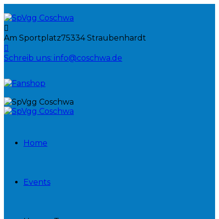
Am Sportplatz
75334 Straubenhardt
Schreib uns:
info@coschwa.de
Home
Events