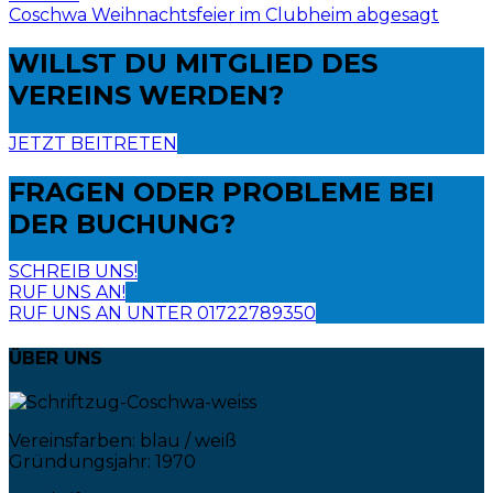
Coschwa Weihnachtsfeier im Clubheim abgesagt
WILLST DU
MITGLIED DES
VEREINS WERDEN?
JETZT BEITRETEN
FRAGEN ODER PROBLEME
BEI
DER BUCHUNG?
SCHREIB UNS!
RUF UNS AN!
RUF UNS AN UNTER 01722789350
ÜBER UNS
Vereinsfarben: blau / weiß
Gründungsjahr: 1970