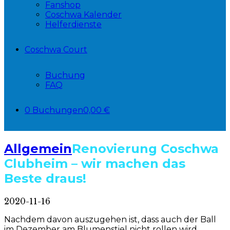
Fanshop
Coschwa Kalender
Helferdienste
Coschwa Court
Buchung
FAQ
0 Buchungen
0,00 €
Allgemein
Renovierung Coschwa
Clubheim – wir machen das
Beste draus!
2020-11-16
Nachdem davon auszugehen ist, dass auch der Ball
im Dezember am Blumenstiel nicht rollen wird,