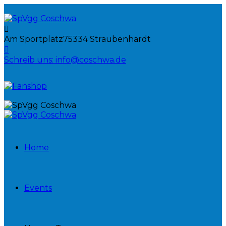
Am Sportplatz
75334 Straubenhardt
Schreib uns:
info@coschwa.de
Home
Events