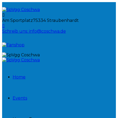
Am Sportplatz
75334 Straubenhardt
Schreib uns:
info@coschwa.de
Home
Events