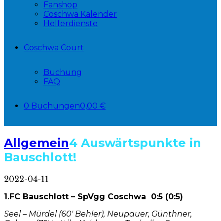
Fanshop
Coschwa Kalender
Helferdienste
Coschwa Court
Buchung
FAQ
0 Buchungen
0,00 €
Allgemein
4 Auswärtspunkte in
Bauschlott!
2022-04-11
1.FC Bauschlott – SpVgg Coschwa 0:5 (0:5)
Seel – Mürdel (60′ Behler), Neupauer, Günthner,