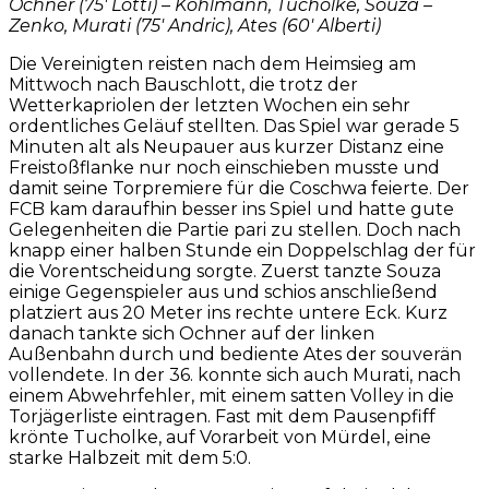
Ochner (75′ Lotti) – Kohlmann, Tucholke, Souza –
Zenko, Murati (75′ Andric), Ates (60′ Alberti)
Die Vereinigten reisten nach dem Heimsieg am
Mittwoch nach Bauschlott, die trotz der
Wetterkapriolen der letzten Wochen ein sehr
ordentliches Geläuf stellten. Das Spiel war gerade 5
Minuten alt als Neupauer aus kurzer Distanz eine
Freistoßflanke nur noch einschieben musste und
damit seine Torpremiere für die Coschwa feierte. Der
FCB kam daraufhin besser ins Spiel und hatte gute
Gelegenheiten die Partie pari zu stellen. Doch nach
knapp einer halben Stunde ein Doppelschlag der für
die Vorentscheidung sorgte. Zuerst tanzte Souza
einige Gegenspieler aus und schios anschließend
platziert aus 20 Meter ins rechte untere Eck. Kurz
danach tankte sich Ochner auf der linken
Außenbahn durch und bediente Ates der souverän
vollendete. In der 36. konnte sich auch Murati, nach
einem Abwehrfehler, mit einem satten Volley in die
Torjägerliste eintragen. Fast mit dem Pausenpfiff
krönte Tucholke, auf Vorarbeit von Mürdel, eine
starke Halbzeit mit dem 5:0.