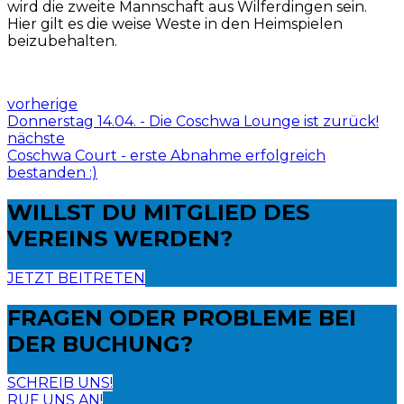
wird die zweite Mannschaft aus Wilferdingen sein.
Hier gilt es die weise Weste in den Heimspielen
beizubehalten.
vorherige
Donnerstag 14.04. - Die Coschwa Lounge ist zurück!
nächste
Coschwa Court - erste Abnahme erfolgreich
bestanden :)
WILLST DU
MITGLIED DES
VEREINS WERDEN?
JETZT BEITRETEN
FRAGEN ODER PROBLEME
BEI
DER BUCHUNG?
SCHREIB UNS!
RUF UNS AN!