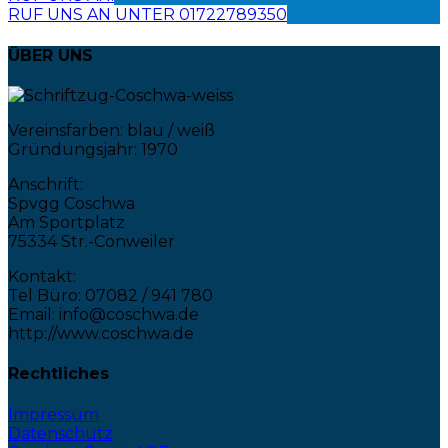
RUF UNS AN UNTER 01722789350
ÜBER UNS
Vereinsfarben: blau / weiß
Gründungsjahr: 1970
Anschrift:
Spvgg Coschwa
Am Sportplatz
75334 Str.-Conweiler
Kontakt:
Tel Büro: 07082 / 941 780
Email: info@coschwa.de
http://www.coschwa.de
Rechtliches
Impressum
Datenschutz