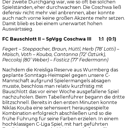
Der zweite Durchgang war, wie so oft bei solchen
Spielständen, eher durchwachsen. Die Coschwa ließ
defensiv nicht mehr viel anbrennen, aber konnte
auch nach vorne keine großen Akzente
mehr setzen.
Damit blieb es bei einem
unerwartet hohen
Auswärtssieg.
FC Bauschlott II – SpVgg Coschwa III 1:1 (0:1)
Fegert – Steppacher, Braun, Hüttl, Herb (78‘ Lotti) –
Maisch, Voth – Kouba, Cantanna (72‘ Öztürk),
Peccolaj (80’ Weber) – Fosticz (77‘ Federmann)
Nachdem die Kreisliga Reserve aus Wurmberg das
geplante Sonntags-Heimspiel gegen unsere C-
Mannschaft aufgrund Spielermangels absagen
musste, beschloss man relativ kurzfristig mit
Bauschlott das vor einer Woche ausgefallene Spiel
nachzuholen. Beim Tabellenführer begann die dritte
blitzschnell. Bereits in den ersten Minuten konnte
Niklas Kouba eine sehenswert herausgespielte
Kombination erfolgreich abschließen und so die
frühe Führung für seine Farben erzielen. In einem
hochklassigen C-Liga Spiel, mit hart geführten