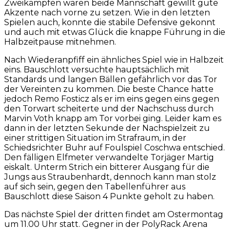
Zweikämpfen waren beide Mannschaft gewillt gute
Akzente nach vorne zu setzen. Wie in den letzten
Spielen auch, konnte die stabile Defensive gekonnt
und auch mit etwas Glück die knappe Führung in die
Halbzeitpause mitnehmen.
Nach Wiederanpfiff ein ähnliches Spiel wie in Halbzeit
eins. Bauschlott versuchte hauptsächlich mit
Standards und langen Bällen gefährlich vor das Tor
der Vereinten zu kommen. Die beste Chance hatte
jedoch Remo Fosticz als er im eins gegen eins gegen
den Torwart scheiterte und der Nachschuss durch
Marvin Voth knapp am Tor vorbei ging. Leider kam es
dann in der letzten Sekunde der Nachspielzeit zu
einer strittigen Situation im Strafraum, in der
Schiedsrichter Buhr auf Foulspiel Coschwa entschied.
Den fälligen Elfmeter verwandelte Torjäger Martig
eiskalt. Unterm Strich ein bitterer Ausgang für die
Jungs aus Straubenhardt, dennoch kann man stolz
auf sich sein, gegen den Tabellenführer aus
Bauschlott diese Saison 4 Punkte geholt zu haben.
Das nächste Spiel der dritten findet am Ostermontag
um 11.00 Uhr statt. Gegner in der PolyRack Arena