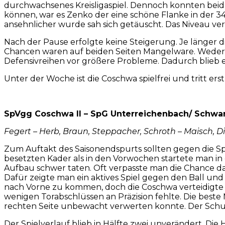
durchwachsenes Kreisligaspiel. Dennoch konnten beid
können, war es Zenko der eine schöne Flanke in der 3
ansehnlicher wurde sah sich getäuscht. Das Niveau ver
Nach der Pause erfolgte keine Steigerung. Je länger 
Chancen waren auf beiden Seiten Mangelware. Weder 
Defensivreihen vor größere Probleme. Dadurch blieb e
Unter der Woche ist die Coschwa spielfrei und tritt
SpVgg Coschwa II – SpG Unterreichenbach/ Schwar
Fegert – Herb, Braun, Steppacher, Schroth – Maisch, Die
Zum Auftakt des Saisonendspurts sollten gegen die Sp
besetzten Kader als in den Vorwochen startete man in d
Aufbau schwer taten. Oft verpasste man die Chance 
Dafür zeigte man ein aktives Spiel gegen den Ball und
nach Vorne zu kommen, doch die Coschwa verteidigte 
wenigen Torabschlüssen an Präzision fehlte. Die beste
rechten Seite unbewacht verwerten konnte. Der Schus
Der Spielverlauf blieb in Hälfte zwei unverändert. Die