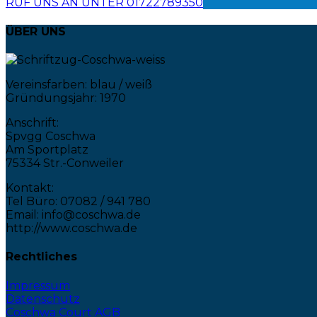
RUF UNS AN UNTER 01722789350
ÜBER UNS
Vereinsfarben: blau / weiß
Gründungsjahr: 1970
Anschrift:
Spvgg Coschwa
Am Sportplatz
75334 Str.-Conweiler
Kontakt:
Tel Büro: 07082 / 941 780
Email: info@coschwa.de
http://www.coschwa.de
Rechtliches
Impressum
Datenschutz
Coschwa Court AGB