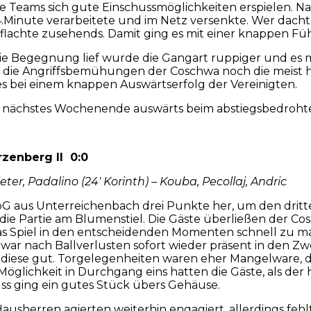
e Teams sich gute Einschussmöglichkeiten erspielen. N
4.Minute verarbeitete und im Netz versenkte. Wer dacht
flachte zusehends. Damit ging es mit einer knappen Füh
die Begegnung lief wurde die Gangart ruppiger und es m
die Angriffsbemühungen der Coschwa noch die meist ha
s bei einem knappen Auswärtserfolg der Vereinigten.
 erst nächstes Wochenende auswärts beim abstiegsbedr
zenberg II 0:0
ter, Padalino (24′ Korinth) – Kouba, Pecollaj, Andric
G aus Unterreichenbach drei Punkte her, um den dritte
ie Partie am Blumenstiel. Die Gäste überließen der Cosc
das Spiel in den entscheidenden Momenten schnell zu 
 war nach Ballverlusten sofort wieder präsent in den Z
diese gut. Torgelegenheiten waren eher Mangelware, d
 Möglichkeit in Durchgang eins hatten die Gäste, als d
s ging ein gutes Stück übers Gehäuse.
 Hausherren agierten weiterhin engagiert, allerdings fe