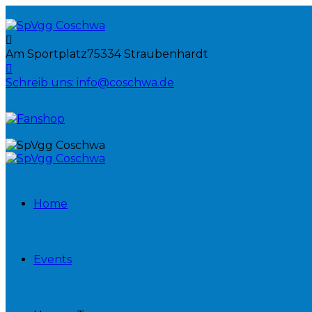
Am Sportplatz
75334 Straubenhardt
Schreib uns:
info@coschwa.de
Home
Events