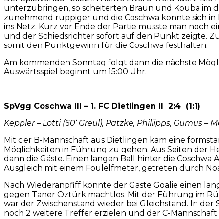
unterzubringen, so scheiterten Braun und Kouba im d
zunehmend ruppiger und die Coschwa konnte sich in ku
ins Netz. Kurz vor Ende der Partie musste man noch 
und der Schiedsrichter sofort auf den Punkt zeigte.
somit den Punktgewinn für die Coschwa festhalten.
Am kommenden Sonntag folgt dann die nächste Möglich
Auswärtsspiel beginnt um 15:00 Uhr.
SpVgg Coschwa III – 1. FC Dietlingen II 2:4 (1:1)
Keppler – Lotti (60‘ Greul), Patzke, Phillipps, Gümüs – M
Mit der B-Mannschaft aus Dietlingen kam eine formst
Möglichkeiten in Führung zu gehen. Aus Seiten der H
dann die Gäste. Einen langen Ball hinter die Coschwa
Ausgleich mit einem Foulelfmeter, getreten durch Noah
Nach Wiederanpfiff konnte der Gäste Goalie einen la
gegen Taner Öztürk machtlos. Mit der Führung im Rüc
war der Zwischenstand wieder bei Gleichstand. In der 
noch 2 weitere Treffer erzielen und der C-Mannschaft