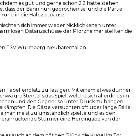
achdem es gut und gerne schon 2:2 hätte stehen
e, dass der Bann nun gebrochen sei und die Partie
rung in die Halbzeitpause.
ischten sich immer wieder Nicklichkeiten unter.
rmlosen Distanzschüsse der Pforzheimer stellten die
ohten TSV Wurmberg-Neubärental an.
n Tabellenplatz zu festigen. Mit einem etwas dünner
hwa größtenteils das Spiel, welche sich allerdings im
machen und den Gegner so unter Druck zu bringen.
weikämpfen. Die Gäste versuchten oft über lange Bälle
a man meist zu umständlich spielte und es den
er heranrückende Stürmer eine Hereingabe von der
hlte es auch an dem nötigen Glück die Kugel im Tor