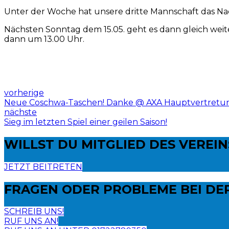
Unter der Woche hat unsere dritte Mannschaft das Nachh
Nächsten Sonntag dem 15.05. geht es dann gleich weiter
dann um 13.00 Uhr.
vorherige
Neue Coschwa-Taschen! Danke @ AXA Hauptvertretun
nächste
Sieg im letzten Spiel einer geilen Saison!
WILLST DU
MITGLIED DES VEREI
JETZT BEITRETEN
FRAGEN ODER PROBLEME
BEI DE
SCHREIB UNS!
RUF UNS AN!