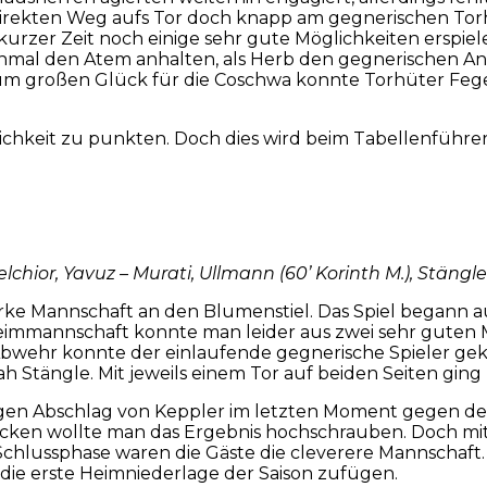
irekten Weg aufs Tor doch knapp am gegnerischen Torh
rzer Zeit noch einige sehr gute Möglichkeiten erspiele
einmal den Atem anhalten, als Herb den gegnerischen A
 Zum großen Glück für die Coschwa konnte Torhüter Fe
keit zu punkten. Doch dies wird beim Tabellenführer G
elchior, Yavuz – Murati, Ullmann (60’ Korinth M.), Stängle 
arke Mannschaft an den Blumenstiel. Das Spiel begann 
eimmannschaft konnte man leider aus zwei sehr guten M
 Abwehr konnte der einlaufende gegnerische Spieler gek
 Stängle. Mit jeweils einem Tor auf beiden Seiten ging 
ngen Abschlag von Keppler im letzten Moment gegen de
ken wollte man das Ergebnis hochschrauben. Doch mit 
Schlussphase waren die Gäste die cleverere Mannschaft.
 die erste Heimniederlage der Saison zufügen.