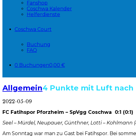
Fanshop
Coschwa Kalender
Helferdienste
Coschwa Court
Buchung
FAQ
0 Buchungen
0,00 €
Allgemein
4 Punkte mit Luft nach
2022-05-09
FC Fatihspor Pforzheim – SpVgg Coschwa 0:1 (0:1)
Seel – Mürdel, Neupauer, Günthner, Lotti – Kohlmann (85′ 
Am Sonntag war man zu Gast bei Fatihspor. Bei somme