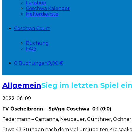
Fanshop
Coschwa Kalender
Helferdienste
Coschwa Court
Buchung
FAQ
0 Buchungen
0,00 €
Allgemein
Sieg im letzten Spiel ei
2022-06-09
FV Öschelbronn – SpVgg Coschwa 0:1 (0:0)
Federmann – Cantanna, Neupauer, Günthner, Ochner – Voth
Etwa 43 Stunden nach dem viel umjubelten Kreispoka