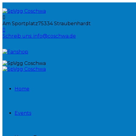
Am Sportplatz
75334 Straubenhardt
Schreib uns:
info@coschwa.de
Home
Events