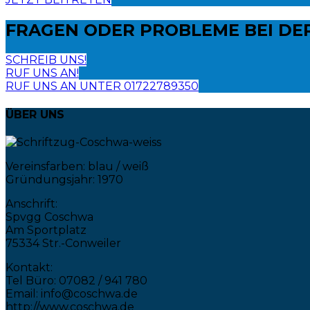
FRAGEN ODER PROBLEME
BEI DE
SCHREIB UNS!
RUF UNS AN!
RUF UNS AN UNTER 01722789350
ÜBER UNS
Vereinsfarben: blau / weiß
Gründungsjahr: 1970
Anschrift:
Spvgg Coschwa
Am Sportplatz
75334 Str.-Conweiler
Kontakt:
Tel Büro: 07082 / 941 780
Email: info@coschwa.de
http://www.coschwa.de