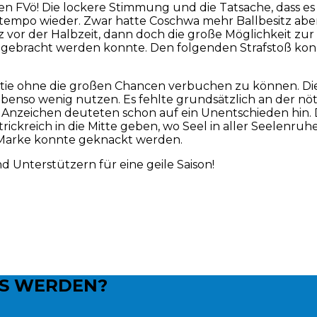
n FVö! Die lockere Stimmung und die Tatsache, dass es s
ieltempo wieder. Zwar hatte Coschwa mehr Ballbesitz 
r der Halbzeit, dann doch die große Möglichkeit zur 
 gebracht werden konnte. Den folgenden Strafstoß konnt
artie ohne die großen Chancen verbuchen zu können. Di
so wenig nutzen. Es fehlte grundsätzlich an der nöti
le Anzeichen deuteten schon auf ein Unentschieden hin
ickreich in die Mitte geben, wo Seel in aller Seelenruh
-Marke konnte
geknackt werden.
d Unterstützern für eine geile Saison!
NS WERDEN?