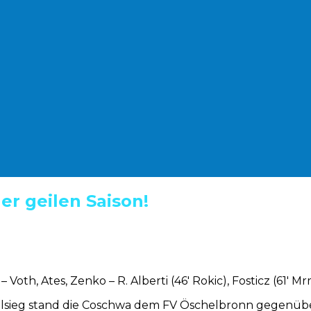
ner geilen Saison!
, Ates, Zenko – R. Alberti (46′ Rokic), Fosticz (61′ Mrmi
lsieg stand die Coschwa dem FV Öschelbronn gegenüber