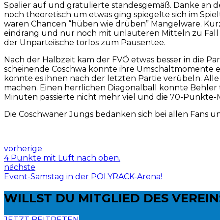
Spalier auf und gratulierte standesgemäß. Danke an de
noch theoretisch um etwas ging spiegelte sich im Sp
waren Chancen “hüben wie drüben” Mangelware. Kurz vo
eindrang und nur noch mit unlauteren Mitteln zu Fall
der Unparteiische torlos zum Pausentee.
Nach der Halbzeit kam der FVÖ etwas besser in die P
scheinende Coschwa konnte ihre Umschaltmomente eben
konnte es ihnen nach der letzten Partie verübeln. Al
machen. Einen herrlichen Diagonalball konnte Behler tr
Minuten passierte nicht mehr viel und die 70-Punkte
Die Coschwaner Jungs bedanken sich bei allen
Fans un
vorherige
4 Punkte mit Luft nach oben.
nächste
Event-Samstag in der POLYRACK-Arena!
WILLST DU
MITGLIED DES VEREI
JETZT BEITRETEN