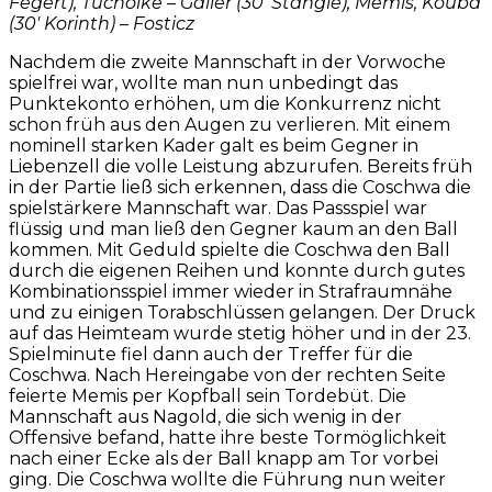
Fegert), Tucholke – Gailer (30′ Stängle), Memis, Kouba
(30′ Korinth) – Fosticz
Nachdem die zweite Mannschaft in der Vorwoche
spielfrei war, wollte man nun unbedingt das
Punktekonto erhöhen, um die Konkurrenz nicht
schon früh aus den Augen zu verlieren. Mit einem
nominell starken Kader galt es beim Gegner in
Liebenzell die volle Leistung abzurufen. Bereits früh
in der Partie ließ sich erkennen, dass die Coschwa die
spielstärkere Mannschaft war. Das Passspiel war
flüssig und man ließ den Gegner kaum an den Ball
kommen. Mit Geduld spielte die Coschwa den Ball
durch die eigenen Reihen und konnte durch gutes
Kombinationsspiel immer wieder in Strafraumnähe
und zu einigen Torabschlüssen gelangen. Der Druck
auf das Heimteam wurde stetig höher und in der 23.
Spielminute fiel dann auch der Treffer für die
Coschwa. Nach Hereingabe von der rechten Seite
feierte Memis per Kopfball sein Tordebüt. Die
Mannschaft aus Nagold, die sich wenig in der
Offensive befand, hatte ihre beste Tormöglichkeit
nach einer Ecke als der Ball knapp am Tor vorbei
ging. Die Coschwa wollte die Führung nun weiter