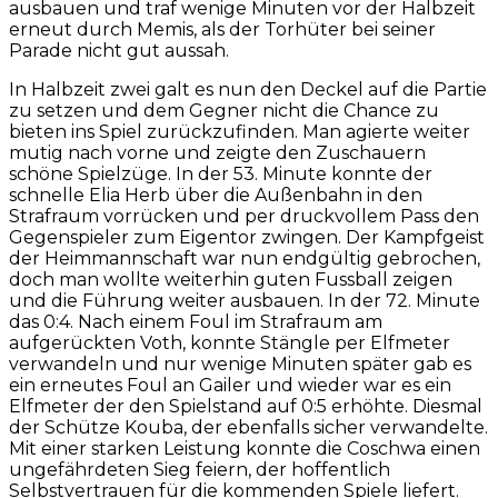
ausbauen und traf wenige Minuten vor der Halbzeit
erneut durch Memis, als der Torhüter bei seiner
Parade nicht gut aussah.
In Halbzeit zwei galt es nun den Deckel auf die Partie
zu setzen und dem Gegner nicht die Chance zu
bieten ins Spiel zurückzufinden. Man agierte weiter
mutig nach vorne und zeigte den Zuschauern
schöne Spielzüge. In der 53. Minute konnte der
schnelle Elia Herb über die Außenbahn in den
Strafraum vorrücken und per druckvollem Pass den
Gegenspieler zum Eigentor zwingen. Der Kampfgeist
der Heimmannschaft war nun endgültig gebrochen,
doch man wollte weiterhin guten Fussball zeigen
und die Führung weiter ausbauen. In der 72. Minute
das 0:4. Nach einem Foul im Strafraum am
aufgerückten Voth, konnte Stängle per Elfmeter
verwandeln und nur wenige Minuten später gab es
ein erneutes Foul an Gailer und wieder war es ein
Elfmeter der den Spielstand auf 0:5 erhöhte. Diesmal
der Schütze Kouba, der ebenfalls sicher verwandelte.
Mit einer starken Leistung konnte die Coschwa einen
ungefährdeten Sieg feiern, der hoffentlich
Selbstvertrauen für die kommenden Spiele liefert.