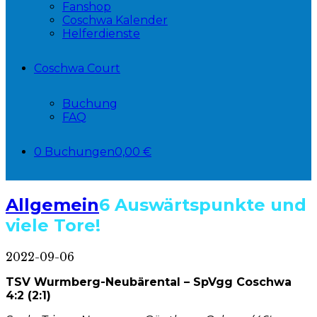
Fanshop
Coschwa Kalender
Helferdienste
Coschwa Court
Buchung
FAQ
0 Buchungen
0,00 €
Allgemein
6 Auswärtspunkte und
viele Tore!
2022-09-06
TSV Wurmberg-Neubärental – SpVgg Coschwa
4:2 (2:1)