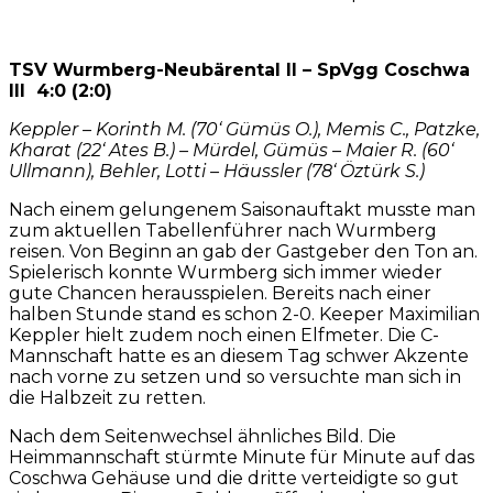
TSV Wurmberg-Neubärental II – SpVgg Coschwa
III 4:0 (2:0)
Keppler – Korinth M. (70‘ Gümüs O.), Memis C., Patzke,
Kharat (22‘ Ates B.) – Mürdel, Gümüs – Maier R. (60‘
Ullmann), Behler, Lotti – Häussler (78‘ Öztürk S.)
Nach einem gelungenem Saisonauftakt musste man
zum aktuellen Tabellenführer nach Wurmberg
reisen. Von Beginn an gab der Gastgeber den Ton an.
Spielerisch konnte Wurmberg sich immer wieder
gute Chancen herausspielen. Bereits nach einer
halben Stunde stand es schon 2-0. Keeper Maximilian
Keppler hielt zudem noch einen Elfmeter. Die C-
Mannschaft hatte es an diesem Tag schwer Akzente
nach vorne zu setzen und so versuchte man sich in
die Halbzeit zu retten.
Nach dem Seitenwechsel ähnliches Bild. Die
Heimmannschaft stürmte Minute für Minute auf das
Coschwa Gehäuse und die dritte verteidigte so gut