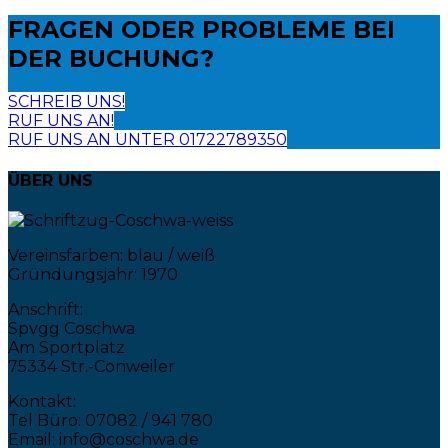
FRAGEN ODER PROBLEME
BEI
DER BUCHUNG?
SCHREIB UNS!
RUF UNS AN!
RUF UNS AN UNTER 01722789350
ÜBER UNS
Vereinsfarben: blau / weiß
Gründungsjahr: 1970
Anschrift:
Spvgg Coschwa
Am Sportplatz
75334 Str.-Conweiler
Kontakt:
Tel Büro: 07082 / 941 780
Email: info@coschwa.de