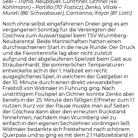
Seel – Trizna, Neupauer, Günthner, Ochner (46′
Kohlmann) – Portilla (70′ Fosticz), Zenko, Vitale –
Murati (86′ Schwabauer), Cantanna, Ihtyar (81′ Lotti)
Noch ohne selbst eingefahrenen Dreier ging es am
vergangenen Sonntag für die Vereinigten der
Coschwa zum Auswärtsspiel beim TSV Wurmberg-
Neubärental. Beide Mannschaften hatten einen
durchwachsenen Start in die neue Runde. Der Druck
und die Favoritenrolle lag aber nicht zuletzt
aufgrund der abgelaufenen Spielzeit beim Gast aus
Straubenhardt. Bei sommerlichen Temperaturen
entwickelte sich in der 1. Halbzeit ein recht
ausgeglichenes Spiel, in welchem der Gastgeber in
der 10. Minute durch einen direkt verwandelten
Freistoß von Widmaier in Führung ging. Nach
unstrittigem Foulspiel an Ochner konnte Zenko aber
bereits in der 25. Minute den fälligen Elfmeter zum 1:1
nutzen. Kurz vor der Pause musste man auf Seiten
der Coschwa dann aber den erneuten Rückstand
hinnehmen, nachdem man Wurmberg viel zu
einfach in den eigenen Sechzehner vordringen ließ.
Widmaier bedankte sich freistehend nach schönem
Querpass und so ging es mit dem 2:1 Halbzeitstand in