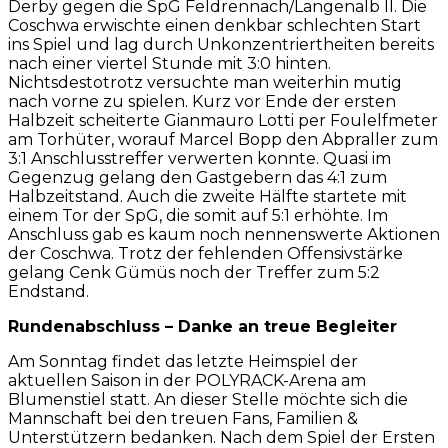
Derby gegen die SpG Feldrennach/Langenalb II. Die
Coschwa erwischte einen denkbar schlechten Start
ins Spiel und lag durch Unkonzentriertheiten bereits
nach einer viertel Stunde mit 3:0 hinten.
Nichtsdestotrotz versuchte man weiterhin mutig
nach vorne zu spielen. Kurz vor Ende der ersten
Halbzeit scheiterte Gianmauro Lotti per Foulelfmeter
am Torhüter, worauf Marcel Bopp den Abpraller zum
3:1 Anschlusstreffer verwerten konnte. Quasi im
Gegenzug gelang den Gastgebern das 4:1 zum
Halbzeitstand. Auch die zweite Hälfte startete mit
einem Tor der SpG, die somit auf 5:1 erhöhte. Im
Anschluss gab es kaum noch nennenswerte Aktionen
der Coschwa. Trotz der fehlenden Offensivstärke
gelang Cenk Gümüs noch der Treffer zum 5:2
Endstand.
Rundenabschluss – Danke an treue Begleiter
Am Sonntag findet das letzte Heimspiel der
aktuellen Saison in der POLYRACK-Arena am
Blumenstiel statt. An dieser Stelle möchte sich die
Mannschaft bei den treuen Fans, Familien &
Unterstützern bedanken. Nach dem Spiel der Ersten