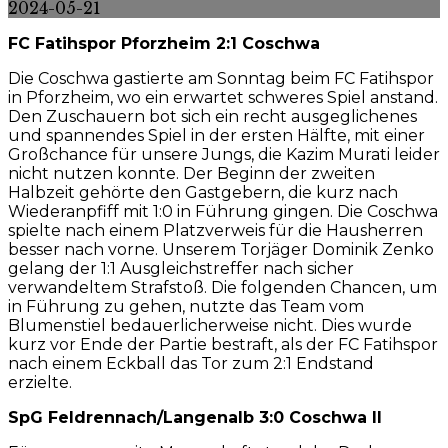
2024-05-21
FC Fatihspor Pforzheim 2:1 Coschwa
Die Coschwa gastierte am Sonntag beim FC Fatihspor
in Pforzheim, wo ein erwartet schweres Spiel anstand.
Den Zuschauern bot sich ein recht ausgeglichenes
und spannendes Spiel in der ersten Hälfte, mit einer
Großchance für unsere Jungs, die Kazim Murati leider
nicht nutzen konnte. Der Beginn der zweiten
Halbzeit gehörte den Gastgebern, die kurz nach
Wiederanpfiff mit 1:0 in Führung gingen. Die Coschwa
spielte nach einem Platzverweis für die Hausherren
besser nach vorne. Unserem Torjäger Dominik Zenko
gelang der 1:1 Ausgleichstreffer nach sicher
verwandeltem Strafstoß. Die folgenden Chancen, um
in Führung zu gehen, nutzte das Team vom
Blumenstiel bedauerlicherweise nicht. Dies wurde
kurz vor Ende der Partie bestraft, als der FC Fatihspor
nach einem Eckball das Tor zum 2:1 Endstand
erzielte.
SpG Feldrennach/Langenalb 3:0 Coschwa II