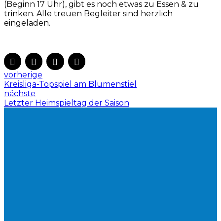
(Beginn 17 Uhr), gibt es noch etwas zu Essen & zu
trinken. Alle treuen Begleiter sind herzlich
eingeladen.
vorherige
Kreisliga-Topspiel am Blumenstiel
nächste
Letzter Heimspieltag der Saison
WILLST DU
MITGLIED
DES VEREINS
WERDEN?
JETZT
BEITRETEN