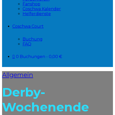
Fanshop
Coschwa Kalender
Helferdienste
Coschwa Court
Buchung
FAQ
0 Buchungen
0,00 €
Allgemein
Derby-
Wochenende