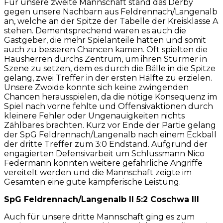
Für unsere zweite Mannschaft stand das Derby
gegen unsere Nachbarn aus Feldrennach/Langenalb
an, welche an der Spitze der Tabelle der Kreisklasse A
stehen. Dementsprechend waren es auch die
Gastgeber, die mehr Spielanteile hatten und somit
auch zu besseren Chancen kamen. Oft spielten die
Hausherren durchs Zentrum, um ihren Stürmer in
Szene zu setzen, dem es durch die Bälle in die Spitze
gelang, zwei Treffer in der ersten Hälfte zu erzielen.
Unsere Zwoide konnte sich keine zwingenden
Chancen herausspielen, da die nötige Konsequenz im
Spiel nach vorne fehlte und Offensivaktionen durch
kleinere Fehler oder Ungenauigkeiten nichts
Zählbares brachten. Kurz vor Ende der Partie gelang
der SpG Feldrennach/Langenalb nach einem Eckball
der dritte Treffer zum 3:0 Endstand. Aufgrund der
engagierten Defensivarbeit um Schlussmann Nico
Federmann konnten weitere gefährliche Angriffe
vereitelt werden und die Mannschaft zeigte im
Gesamten eine gute kämpferische Leistung.
SpG Feldrennach/Langenalb II 5:2 Coschwa III
Auch für unsere dritte Mannschaft ging es zum