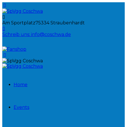
Am Sportplatz
75334 Straubenhardt
Schreib uns:
info@coschwa.de
Home
Events