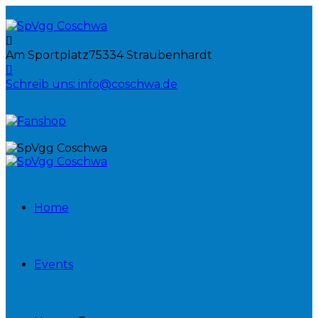
Am Sportplatz
75334 Straubenhardt
Schreib uns:
info@coschwa.de
Home
Events