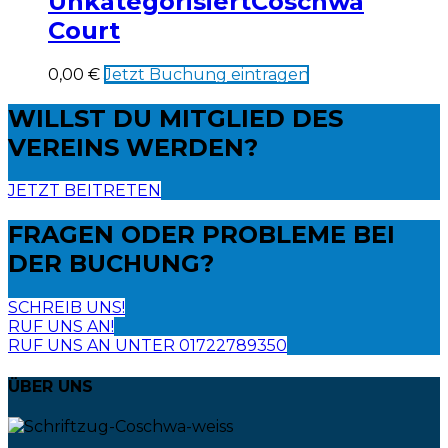
Unkategorisiert
Coschwa
Court
0,00
€
Jetzt Buchung eintragen
WILLST DU
MITGLIED DES
VEREINS WERDEN?
JETZT BEITRETEN
FRAGEN ODER PROBLEME
BEI
DER BUCHUNG?
SCHREIB UNS!
RUF UNS AN!
RUF UNS AN UNTER 01722789350
ÜBER UNS