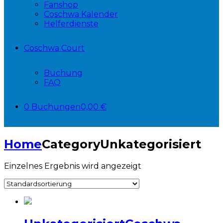
Fanshop
Coschwa Kalender
Helferdienste
Coschwa Court
Buchung
FAQ
0 Buchungen
0,00 €
Home
Category
Unkategorisiert
Einzelnes Ergebnis wird angezeigt