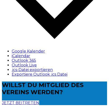
Google Kalender
iCalendar
Outlook 365
Outlook Live
.ics-Datei exportieren
Exportiere Outlook .ics Datei
WILLST DU
MITGLIED DES
VEREINS WERDEN?
JETZT BEITRETEN