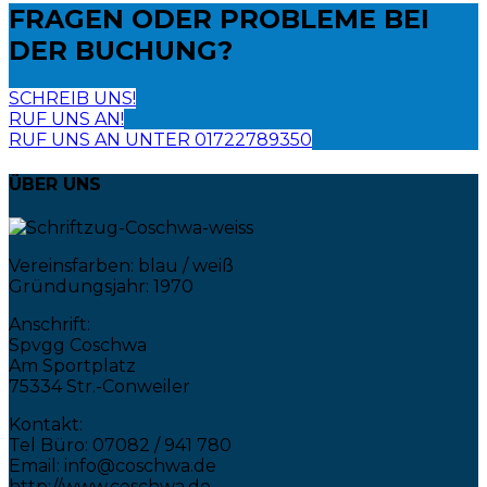
FRAGEN ODER PROBLEME
BEI
DER BUCHUNG?
SCHREIB UNS!
RUF UNS AN!
RUF UNS AN UNTER 01722789350
ÜBER UNS
Vereinsfarben: blau / weiß
Gründungsjahr: 1970
Anschrift:
Spvgg Coschwa
Am Sportplatz
75334 Str.-Conweiler
Kontakt:
Tel Büro: 07082 / 941 780
Email: info@coschwa.de
http://www.coschwa.de