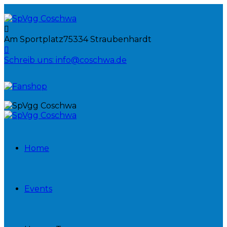
Am Sportplatz
75334 Straubenhardt
Schreib uns:
info@coschwa.de
Home
Events