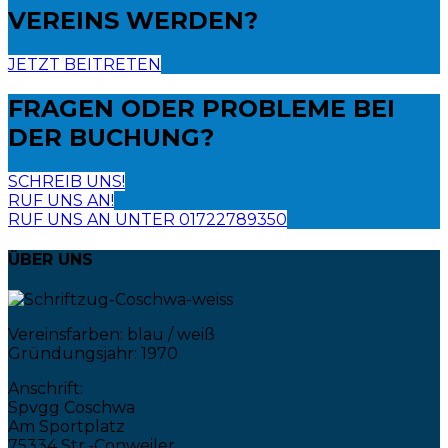
VEREINS WERDEN?
JETZT BEITRETEN
FRAGEN ODER PROBLEME
BEI
DER BUCHUNG?
SCHREIB UNS!
RUF UNS AN!
RUF UNS AN UNTER 01722789350
ÜBER UNS
Vereinsfarben: blau / weiß
Gründungsjahr: 1970
Anschrift:
Spvgg Coschwa
Am Sportplatz
75334 Str.-Conweiler