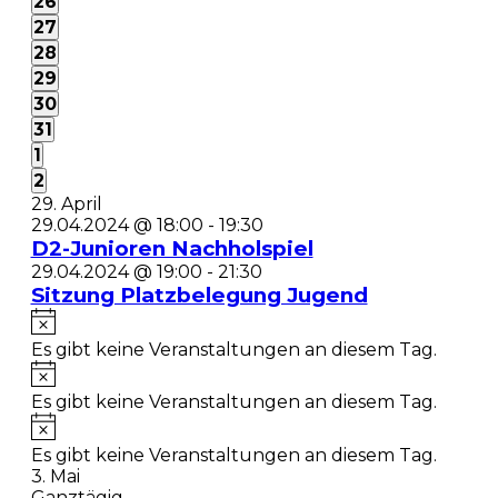
1
26
Veranstaltung,
0
27
Veranstaltungen,
0
28
Veranstaltungen,
0
29
Veranstaltungen,
0
30
Veranstaltungen,
0
31
Veranstaltungen,
1
1
Veranstaltung,
0
2
Veranstaltungen,
29. April
29.04.2024 @ 18:00
-
19:30
D2-Junioren Nachholspiel
29.04.2024 @ 19:00
-
21:30
Sitzung Platzbelegung Jugend
Es gibt keine Veranstaltungen an diesem Tag.
Es gibt keine Veranstaltungen an diesem Tag.
Es gibt keine Veranstaltungen an diesem Tag.
3. Mai
Ganztägig