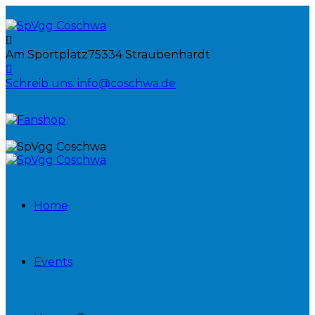
Am Sportplatz
75334 Straubenhardt
Schreib uns:
info@coschwa.de
Home
Events